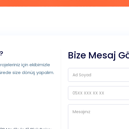
Bize Mesaj G
z?
ojeleriniz için ekibimizle
sürede size dönüş yapalım.