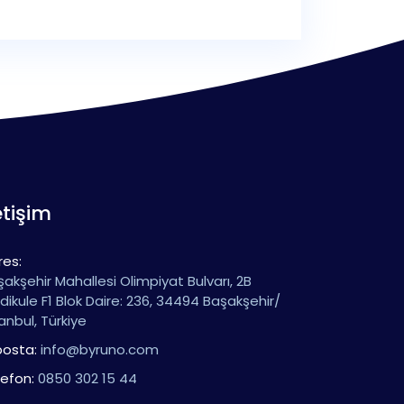
etişim
res:
akşehir Mahallesi Olimpiyat Bulvarı, 2B
ikule F1 Blok Daire: 236, 34494 Başakşehir/
anbul, Türkiye
posta:
info@byruno.com
lefon:
0850 302 15 44