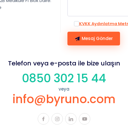
2B Medikule F1 Blok Daire:
e
KVKK Aydınlatma Metn
Mesaj Gönder
Telefon veya e-posta ile bize ulaşın
0850 302 15 44
veya
info@byruno.com