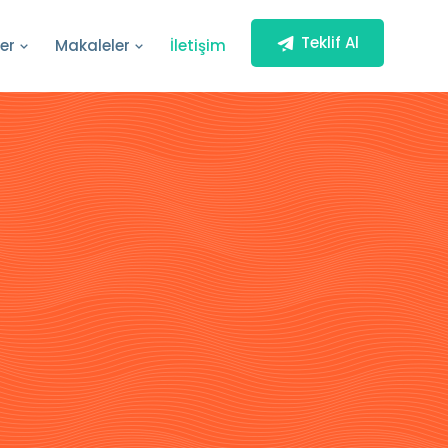
Teklif Al
ler
Makaleler
İletişim