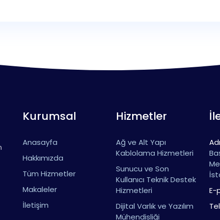
Kurumsal
Hizmetler
İl
Anasayfa
Ağ ve Alt Yapı
Ad
n
Kablolama Hizmetleri
Baş
Hakkımızda
Med
Sunucu ve Son
Tüm Hizmetler
İst
Kullanıcı Teknik Destek
Makaleler
Hizmetleri
E-
İletişim
Dijital Varlık ve Yazılım
Te
Mühendisliği